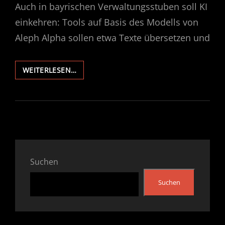
Auch in bayrischen Verwaltungsstuben soll KI
einkehren: Tools auf Basis des Modells von
Aleph Alpha sollen etwa Texte übersetzen und
MEI,
WEITERLESEN…
BAYERN
WUI
KI
IN
DEA
VERWALTUNG
Suchen
Suchen